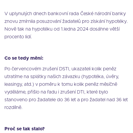
V uplynulých dnech bankovní rada České národní banky
znovu zmírnila posuzování žadatelů pro získání hypotéky.
Nově tak na hypotéku od 1.ledna 2024 dosáhne větší
procento lidí.
Co se tedy mění:
Po červencovém zrušení DSTI, ukazateli kolik peněz
utratíme na splátky našich závazku (hypotéka, úvěry,
leasingy, atd.) v poměru k tomu kolik peněz měsíčně
vyděláme, přišlo na řadu i zrušení DTI, které bylo
stanoveno pro žadatele do 36 let a pro žadatel nad 36 let
rozdílně.
Proč se tak stalo?