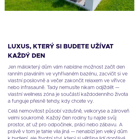
LUXUS, KTERÝ SI BUDETE UŽÍVAT
KAŽDÝ DEN
Jen málokterý dům vám nabídne možnost začít den
ranním plaváním ve vyhřívaném bazénu, zacvičit si ve
vlastní posilovně a večer zakončit relaxem ve vířivce
nebo infrasauně. Tady nemusíte nikam odjíždět —
vlastní wellness zóna je součástí každodenního života
a funguje přesně tehdy, kdy chcete vy.
Celá nemovitost působí vzdušně, velkoryse a zároveň
velmi soukromě. Každý člen rodiny tu najde svůj
prostor, ať už pro odpočinek, práci nebo zábavu. A
právě v tom je tahle vila jiná — nenabízí jen velký dům
k bydlení, ale životní styl, který si většina lidí dopřává