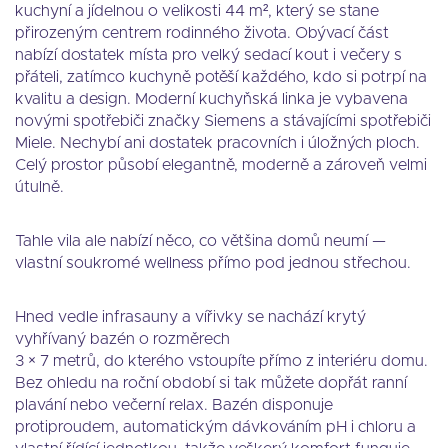
kuchyní a jídelnou o velikosti 44 m², který se stane
přirozeným centrem rodinného života. Obývací část
nabízí dostatek místa pro velký sedací kout i večery s
přáteli, zatímco kuchyně potěší každého, kdo si potrpí na
kvalitu a design. Moderní kuchyňská linka je vybavena
novými spotřebiči značky Siemens a stávajícími spotřebiči
Miele. Nechybí ani dostatek pracovních i úložných ploch.
Celý prostor působí elegantně, moderně a zároveň velmi
útulně.
Tahle vila ale nabízí něco, co většina domů neumí —
vlastní soukromé wellness přímo pod jednou střechou.
Hned vedle infrasauny a vířivky se nachází krytý
vyhřívaný bazén o rozměrech
3 × 7 metrů, do kterého vstoupíte přímo z interiéru domu.
Bez ohledu na roční období si tak můžete dopřát ranní
plavání nebo večerní relax. Bazén disponuje
protiproudem, automatickým dávkováním pH i chloru a