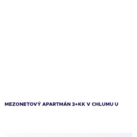
11 999 000
Kč
1
MEZONETOVÝ APARTMÁN 3+KK V CHLUMU U
M
LIPNA
L