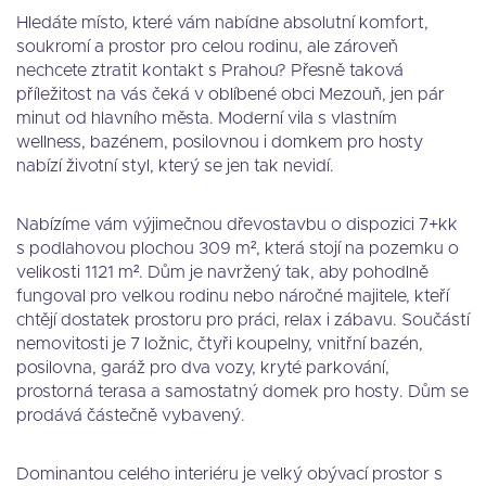
Hledáte místo, které vám nabídne absolutní komfort,
soukromí a prostor pro celou rodinu, ale zároveň
nechcete ztratit kontakt s Prahou? Přesně taková
příležitost na vás čeká v oblíbené obci Mezouň, jen pár
minut od hlavního města. Moderní vila s vlastním
wellness, bazénem, posilovnou i domkem pro hosty
nabízí životní styl, který se jen tak nevidí.
Nabízíme vám výjimečnou dřevostavbu o dispozici 7+kk
s podlahovou plochou 309 m², která stojí na pozemku o
velikosti 1121 m². Dům je navržený tak, aby pohodlně
fungoval pro velkou rodinu nebo náročné majitele, kteří
chtějí dostatek prostoru pro práci, relax i zábavu. Součástí
nemovitosti je 7 ložnic, čtyři koupelny, vnitřní bazén,
posilovna, garáž pro dva vozy, kryté parkování,
prostorná terasa a samostatný domek pro hosty. Dům se
prodává částečně vybavený.
Dominantou celého interiéru je velký obývací prostor s