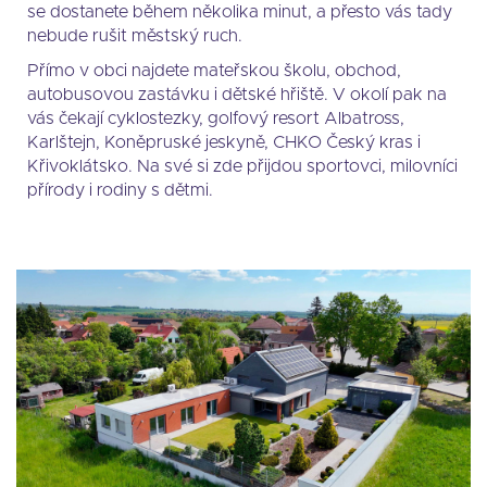
se dostanete během několika minut, a přesto vás tady
nebude rušit městský ruch.
Přímo v obci najdete mateřskou školu, obchod,
autobusovou zastávku i dětské hřiště. V okolí pak na
vás čekají cyklostezky, golfový resort Albatross,
Karlštejn, Koněpruské jeskyně, CHKO Český kras i
Křivoklátsko. Na své si zde přijdou sportovci, milovníci
přírody i rodiny s dětmi.