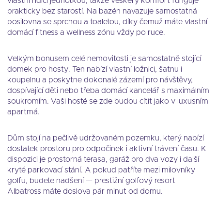
vlastní řídící jednotkou, takže veškerý komfort funguje
prakticky bez starostí. Na bazén navazuje samostatná
posilovna se sprchou a toaletou, díky čemuž máte vlastní
domácí fitness a wellness zónu vždy po ruce.
Velkým bonusem celé nemovitosti je samostatně stojící
domek pro hosty. Ten nabízí vlastní ložnici, šatnu i
koupelnu a poskytne dokonalé zázemí pro návštěvy,
dospívající děti nebo třeba domácí kancelář s maximálním
soukromím. Vaši hosté se zde budou cítit jako v luxusním
apartmá.
Dům stojí na pečlivě udržovaném pozemku, který nabízí
dostatek prostoru pro odpočinek i aktivní trávení času. K
dispozici je prostorná terasa, garáž pro dva vozy i další
kryté parkovací stání. A pokud patříte mezi milovníky
golfu, budete nadšení — prestižní golfový resort
Albatross máte doslova pár minut od domu.